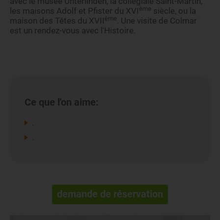
avec le musée Unterlinden, la collégiale Saint-Martin,
ème
les maisons Adolf et Pfister du XVI
siècle, ou la
ème
maison des Têtes du XVII
. Une visite de Colmar
est un rendez-vous avec l'Histoire.
Ce que l'on aime:
.
.
demande de réservation