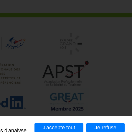
J'accepte tout
Je refuse
s d'analyse,