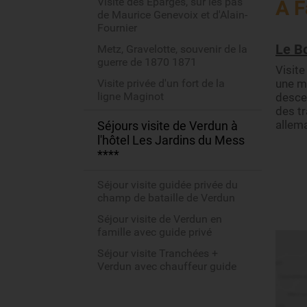
Visite des Eparges, sur les pas
A F
de Maurice Genevoix et d'Alain-
Fournier
Le Bo
Metz, Gravelotte, souvenir de la
guerre de 1870 1871
Visit
Visite privée d'un fort de la
une m
ligne Maginot
desce
des tr
allema
Séjours visite de Verdun à
l'hôtel Les Jardins du Mess
****
Séjour visite guidée privée du
champ de bataille de Verdun
Séjour visite de Verdun en
famille avec guide privé
Séjour visite Tranchées +
Verdun avec chauffeur guide