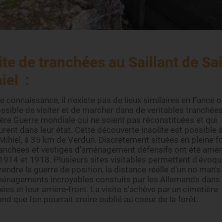
ite de tranchées au Saillant de Sa
iel :
e connaissance, il n'existe pas de lieux similaires en Fance où
ssible de visiter et de marcher dans de veritables tranchées
ère Guerre mondiale qui ne soient pas réconstituées et qui
ent dans leur état. Cette découverte insolite est possible 
Mihiel, à 35 km de Verdun. Discrètement situées en pleine fo
ranchées et vestiges d'aménagement défensifs ont été amé
1914 et 1918. Plusieurs sites visitables permettent d'évoqu
ndre la guerre de position, la distance réélle d'un no man's 
ménagements incroyables constuits par les Allemands dans 
ées et leur arrière-front. La visite s'achève par un cimetière
nd que l'on pourrait croire oublié au coeur de la forêt.