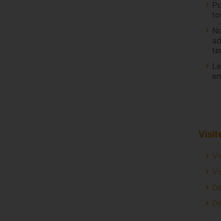
Po
to
No
ad
t
Le
en
Visit
Vi
Vi
Dé
Dé