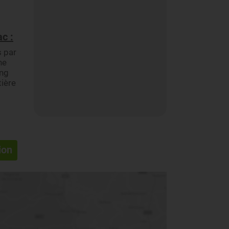
c :
s par
ne
ong
tière
ion