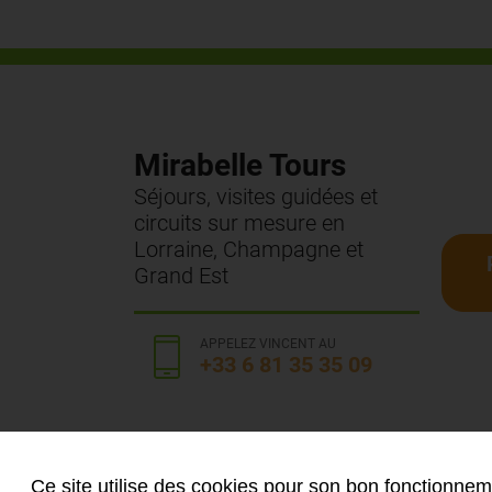
Mirabelle Tours
Séjours, visites guidées et
circuits sur mesure en
Lorraine, Champagne et
Grand Est
APPELEZ VINCENT AU
+33 6 81 35 35 09
Ce site utilise des cookies pour son bon fonctionneme