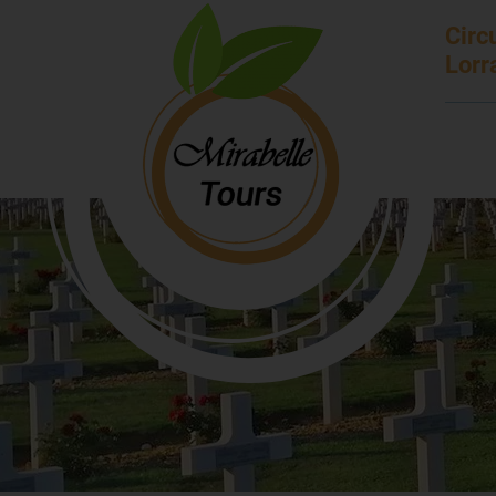
Circ
Lorr